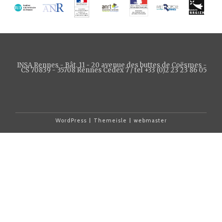
INSA Rennes - Bât. 11 - 20 avenue des buttes de Coësmes -
CS 70839 - 35708 Rennes Cedex 7 / tel +33 (0)2 23 23 86 05
WordPress
|
Themeisle
|
webmaster