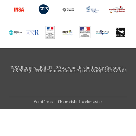
INSA Rennes - Bât. 11 - 20 avenue des buttes de Coësmes -
CS 70839 - 35708 Rennes Cedex 7 / tel +33 (0)2 23 23 86 05
WordPress
|
Themeisle
|
webmaster